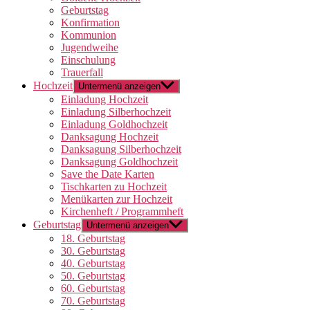
Geburtstag
Konfirmation
Kommunion
Jugendweihe
Einschulung
Trauerfall
Hochzeit
Untermenü anzeigen
Einladung Hochzeit
Einladung Silberhochzeit
Einladung Goldhochzeit
Danksagung Hochzeit
Danksagung Silberhochzeit
Danksagung Goldhochzeit
Save the Date Karten
Tischkarten zu Hochzeit
Menükarten zur Hochzeit
Kirchenheft / Programmheft
Geburtstag
Untermenü anzeigen
18. Geburtstag
30. Geburtstag
40. Geburtstag
50. Geburtstag
60. Geburtstag
70. Geburtstag