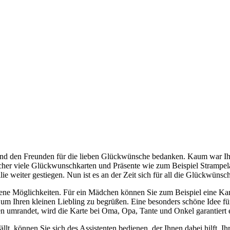
 und den Freunden für die lieben Glückwünsche bedanken. Kaum war Ih
cher viele Glückwunschkarten und Präsente wie zum Beispiel Strampe
e weiter gestiegen. Nun ist es an der Zeit sich für all die Glückwün
ene Möglichkeiten. Für ein Mädchen können Sie zum Beispiel eine Karte
 um Ihren kleinen Liebling zu begrüßen. Eine besonders schöne Idee für
 umrandet, wird die Karte bei Oma, Opa, Tante und Onkel garantiert e
ällt, können Sie sich des Assistenten bedienen, der Ihnen dabei hilft, I