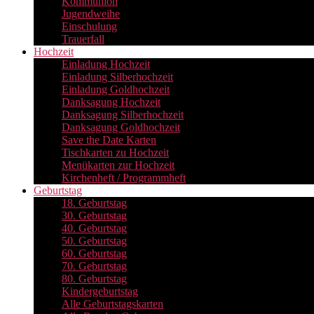
Kommunion
Jugendweihe
Einschulung
Trauerfall
Hochzeit
Einladung Hochzeit
Einladung Silberhochzeit
Einladung Goldhochzeit
Danksagung Hochzeit
Danksagung Silberhochzeit
Danksagung Goldhochzeit
Save the Date Karten
Tischkarten zu Hochzeit
Menükarten zur Hochzeit
Kirchenheft / Programmheft
Geburtstag
18. Geburtstag
30. Geburtstag
40. Geburtstag
50. Geburtstag
60. Geburtstag
70. Geburtstag
80. Geburtstag
Kindergeburtstag
Alle Geburtstagskarten