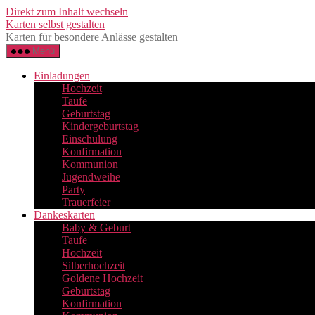
Direkt zum Inhalt wechseln
Karten selbst gestalten
Karten für besondere Anlässe gestalten
Menü
Einladungen
Hochzeit
Taufe
Geburtstag
Kindergeburtstag
Einschulung
Konfirmation
Kommunion
Jugendweihe
Party
Trauerfeier
Dankeskarten
Baby & Geburt
Taufe
Hochzeit
Silberhochzeit
Goldene Hochzeit
Geburtstag
Konfirmation