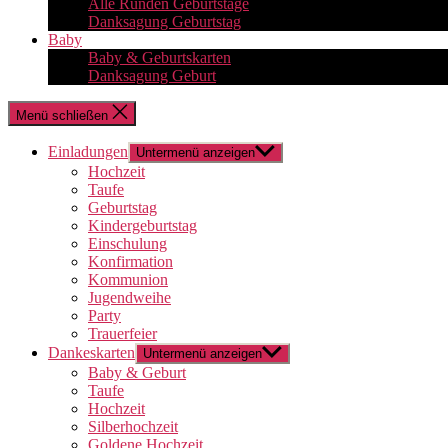
Alle Runden Geburtstage
Danksagung Geburtstag
Baby
Baby & Geburtskarten
Danksagung Geburt
Menü schließen
Einladungen
Untermenü anzeigen
Hochzeit
Taufe
Geburtstag
Kindergeburtstag
Einschulung
Konfirmation
Kommunion
Jugendweihe
Party
Trauerfeier
Dankeskarten
Untermenü anzeigen
Baby & Geburt
Taufe
Hochzeit
Silberhochzeit
Goldene Hochzeit