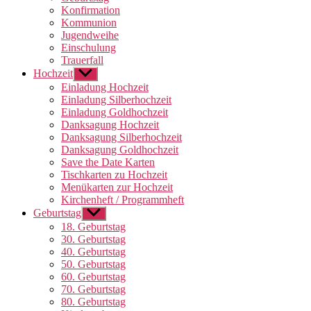
Konfirmation
Kommunion
Jugendweihe
Einschulung
Trauerfall
Hochzeit
Untermenü
anzeigen
Einladung Hochzeit
Einladung Silberhochzeit
Einladung Goldhochzeit
Danksagung Hochzeit
Danksagung Silberhochzeit
Danksagung Goldhochzeit
Save the Date Karten
Tischkarten zu Hochzeit
Menükarten zur Hochzeit
Kirchenheft / Programmheft
Geburtstag
Untermenü
anzeigen
18. Geburtstag
30. Geburtstag
40. Geburtstag
50. Geburtstag
60. Geburtstag
70. Geburtstag
80. Geburtstag