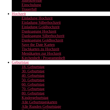
Jugendweihe
Einschulung
Trauerfall
Hochzeit
Einladung Hochzeit
Einladung Silberhochzeit
Einladung Goldhochzeit
Danksagung Hochzeit
Danksagung Silberhochzeit
Danksagung Goldhochzeit
Save the Date Karten
Tischkarten zu Hochzeit
Menükarten zur Hochzeit
Kirchenheft / Programmheft
Geburtstag
18. Geburtstag
30. Geburtstag
40. Geburtstag
50. Geburtstag
60. Geburtstag
70. Geburtstag
80. Geburtstag
Kindergeburtstag
Alle Geburtstagskarten
Alle Runden Geburtstage